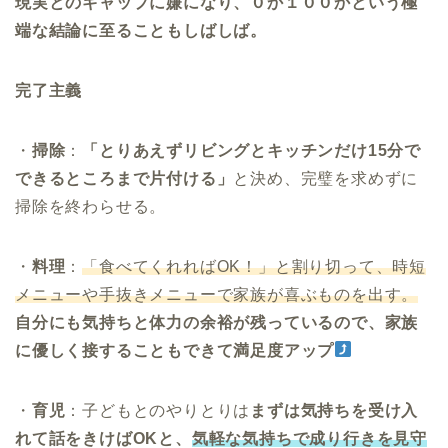
現実とのギャップに嫌になり、０か１００かという極
端な結論に至ることもしばしば。
完了主義
・
掃除
：
「とりあえずリビングとキッチンだけ15分で
できるところまで片付ける」
と決め、完璧を求めずに
掃除を終わらせる。
・
料理
：
「食べてくれればOK！」と割り切って、時短
メニューや手抜きメニューで家族が喜ぶものを出す。
自分にも気持ちと体力の余裕が残っているので、家族
に優しく接することもできて満足度アップ
・
育児
：子どもとのやりとりは
まずは気持ちを受け入
れて話をきけばOKと、
気軽な気持ちで成り行きを見守