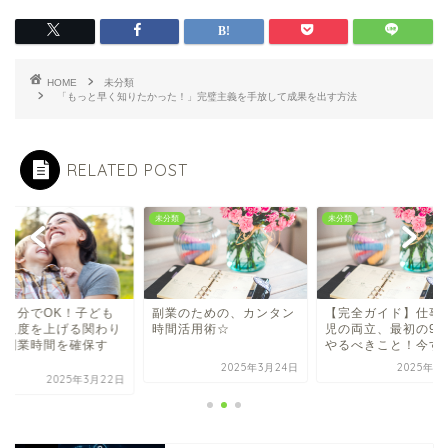
HOME
未分類
「もっと早く知りたかった！」完璧主義を手放して成果を出す方法
RELATED POST
類
未分類
未分類
日５分でOK！子ども
副業のための、カンタン
【完全ガイド】仕事
満足度を上げる関わり
時間活用術☆
児の両立、最初の90
、副業時間を確保す
やるべきこと！今すぐ.
.
2025年3月24日
2025年5
2025年3月22日